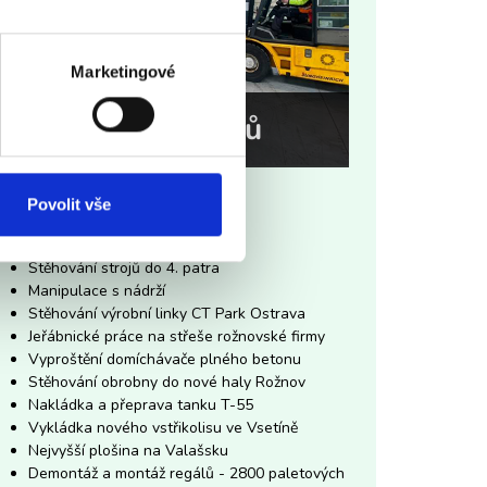
Marketingové
Stěhování strojů
Povolit vše
Poslední reference
Stěhování strojů do 4. patra
Manipulace s nádrží
Stěhování výrobní linky CT Park Ostrava
Jeřábnické práce na střeše rožnovské firmy
Vyproštění domíchávače plného betonu
Stěhování obrobny do nové haly Rožnov
Nakládka a přeprava tanku T-55
Vykládka nového vstřikolisu ve Vsetíně
Nejvyšší plošina na Valašsku
Demontáž a montáž regálů - 2800 paletových