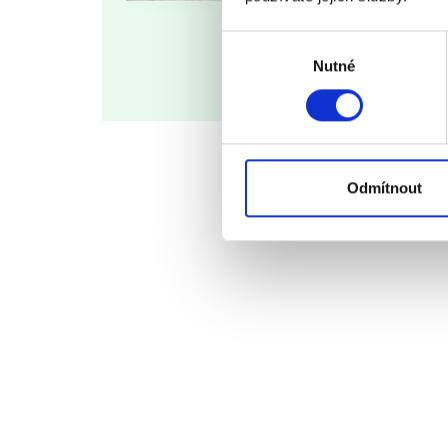
Výběr
Nutné
souhlasu
Odmítnout