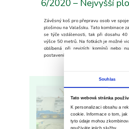
6/2020 – Nejvyšší pl
Závěsný koš pro přepravu osob ve spoje
plošinou na Valašsku. Tato kombinace za
se týče vzdálenosti, tak při dosahu 4
výšce 50 metrů. Na fotkách je možné vi
oblíbená při revizích komínů nebo n
postavení lešení.
Souhlas
Tato webová stránka použív
K personalizaci obsahu a re
cookie. Informace o tom, jak
tyto údaje mohou zkombinovat
používáte jejich služby.